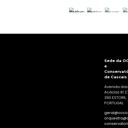
Sede da O
e
Conservató
de Cascais
Avenida das
Acácias 81 2
390 ESTORIL
PORTUGAL
geral@occo.
orquestra@o
conservator