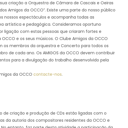
a sua criação a Orquestra de Câmara de Cascais e Oeiras
e dos Amigos da OCCO”. Existe uma parte do nosso público
aos nossos espectáculos e acompanha todas as
a artística e pedagógica. Consideramos oportuno
r ligação com estas pessoas que criaram fortes e
a OCCO e os seus músicos. O Clube Amigos da OCCO
m os membros da orquestra e Concerto para todos os
ro de cada ano. Os AMIGOS da OCCO devem contribuir
ntos para a divulgação do trabalho desenvolvido pela
s Amigos da OCCO
contacte-nos
.
jeto de criação e produção de CDs estão ligadas com o
das da autoria dos compositores residentes da OCCO e
 No entanto, faz parte desta atividade a participação da