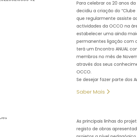
Para celebrar os 20 anos d
decidiu a criação do “Club
que regularmente assiste 
actividades da OCCO na áre
estabelecer uma ainda maio
permanentes ligação com 
terá um Encontro ANUAL co
membros no mês de Novemb
através dos seus conhecime
OCCO.
Se desejar fazer parte do
Saber Mais
As principais linhas do pro
registo de obras apresenta
projetos a nível pedagógico.