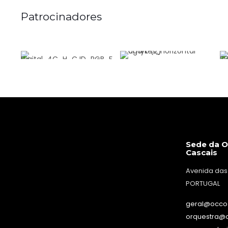
Patrocinadores
Sede da O
Cascais
Avenida das
PORTUGAL
geral@occo
orquestra@