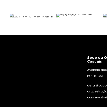
Sede da O
Cascais
Avenida das
PORTUGAL
geral@occo
orquestra@
conservator