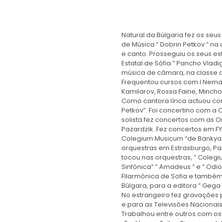
Natural da Búlgaria fez os seu
de Música ” Dobrin Petkov ” na
e canto. Prosseguiu os seus e
Estatal de Sófia ” Pancho Vladi
música de câmara, na classe d
Frequentou cursos com I.Nema
Kamilarov, Rossa Faine, Mincho
Como cantora lírica actuou c
Petkov”. Foi concertino com a 
solista fez concertos com as O
Pazardzik. Fez concertos em F
Colegium Musicum “de Bankya.
orquestras em Estrasburgo, Par
tocou nas orquestras, ” Colegi
Sinfónica” ” Amadeus ” e ” Odi
Filarmónica de Sofia e també
Búlgara, para a editora ” Gega 
No estrangeiro fez gravações 
e para as Televisões Nacionais
Trabalhou entre outros com os