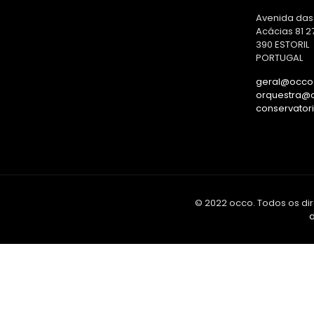
Avenida das
Acácias 81 2
390 ESTORIL
PORTUGAL
geral@occo.
orquestra@o
conservator
© 2022 occo. Todos os dir