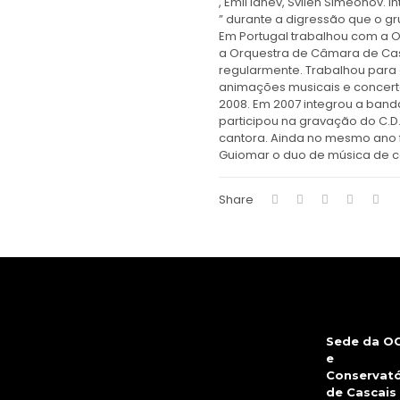
, Emil Ianev, Svilen Simeonov. I
” durante a digressão que o gr
Em Portugal trabalhou com a O
a Orquestra de Câmara de Ca
regularmente. Trabalhou para 
animações musicais e concerto
2008. Em 2007 integrou a band
participou na gravação do C.D
cantora. Ainda no mesmo ano 
Guiomar o duo de música de 
Share
Sede da O
e
Conservató
de Cascais