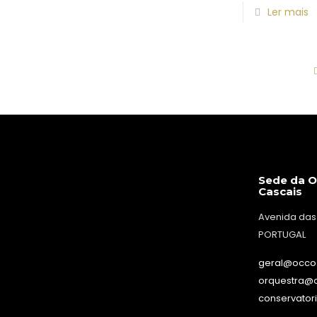
Ler mais
Sede da O
Cascais
Avenida das
PORTUGAL
geral@occo
orquestra@
conservator