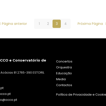
Página anterior
1
2
3
4
Próxima Página
CCO e Conservatório de
Concertos
Orquestra
 Acácias 81 2765-390 ESTORIL
Educação
Media
Contactos
.pt
occo.pt
Política de Privacidade e Cooki
io@occo.pt