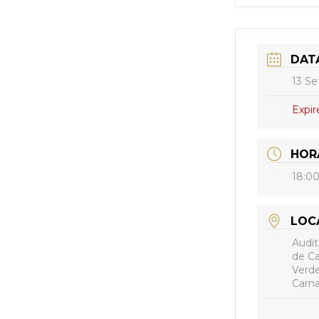
DAT
13 Se
Expir
HOR
18:00
LOC
Audit
de Ca
Verde
Carna