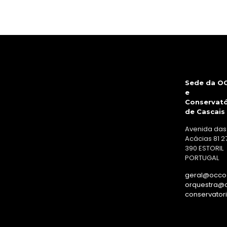
Sede da O
e
Conservató
de Cascais
Avenida das
Acácias 81 2
390 ESTORIL
PORTUGAL
geral@occo.
orquestra@o
conservator