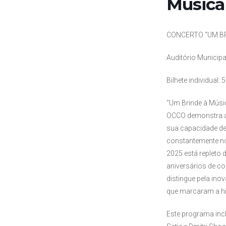
Música
CONCERTO “UM BR
Auditório Municipa
Bilhete individual: 
“Um Brinde à Músi
OCCO demonstra a 
sua capacidade de 
constantemente n
2025 está repleto 
aniversários de c
distingue pela ino
que marcaram a hi
Este programa inc