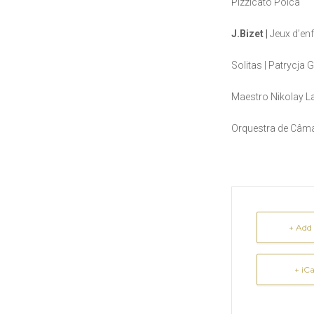
Pizzicato Polca
J.Bizet |
Jeux d’en
Solitas | Patrycja 
Maestro Nikolay L
Orquestra de Câma
+ Add
+ iC