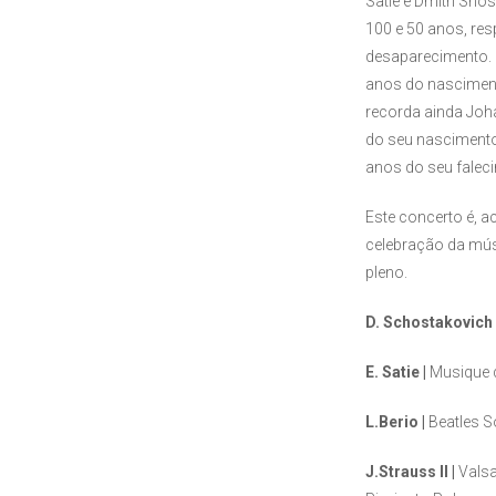
Satie e Dmitri Sho
100 e 50 anos, res
desaparecimento.
anos do nasciment
recorda ainda Joha
do seu nascimento,
anos do seu falec
Este concerto é, a
celebração da mús
pleno.
D. Schostakovich 
E. Satie |
Musique 
L.Berio |
Beatles S
J.Strauss II |
Valsa