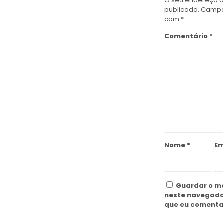
O seu endereço d
publicado.
Campo
com
*
Comentário
*
Nome
*
Em
Guardar o me
neste navegado
que eu comenta