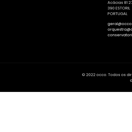
Acácias 81 2
390 ESTORIL
PORTUGAL
geral@occo.
orquestra@o
conservator
© 2022 occo. Todos os dir