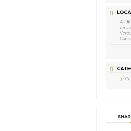
LOCA
Audit
de Ca
Verde
Carna
CATE
Co
SHAR