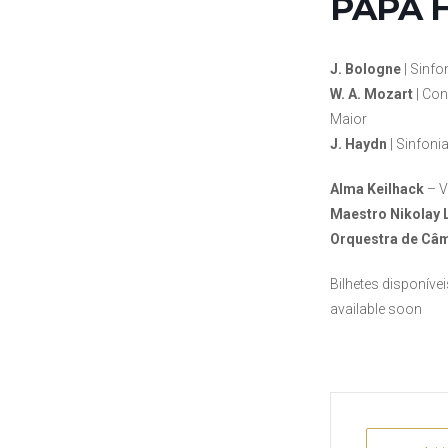
PAPA 
J. Bologne
| Sinfo
W. A. Mozart
| Con
Maior
J. Haydn
| Sinfoni
Alma Keilhack
– V
Maestro Nikolay 
Orquestra de Câm
Bilhetes disponíve
available soon