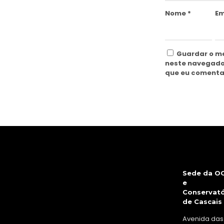
Nome
*
Em
Guardar o me
neste navegado
que eu comenta
Sede da O
e
Conservató
de Cascais
Avenida das