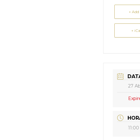
+ Add
+ iC
DAT
27 Ab
Expir
HOR
11:00