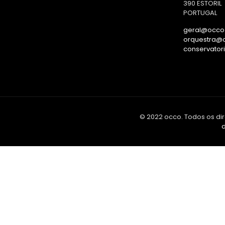
390 ESTORIL
PORTUGAL
geral@occo.
orquestra@o
conservator
© 2022 occo. Todos os dir