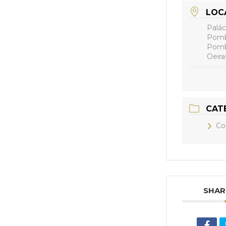
LOC
Palác
Pomb
Pomb
Oeira
CAT
Co
SHAR