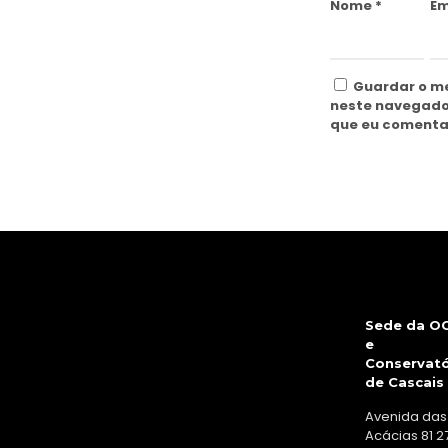
Nome
*
Em
Guardar o me
neste navegado
que eu comenta
Sede da O
e
Conservató
de Cascais
Avenida das
Acácias 81 2