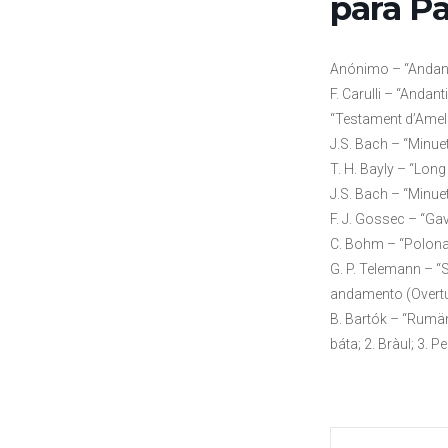
para Pa
Anónimo – “Andan
F. Carulli – “Andant
“Testament d’Amelia
J.S. Bach – “Minue
T. H. Bayly – “Lon
J.S. Bach – “Minue
F. J. Gossec – “Gav
C. Bohm – “Polona
G. P. Telemann – “
andamento (Overtu
B. Bartók – “Rumän
báta; 2. Bràul; 3. Pe