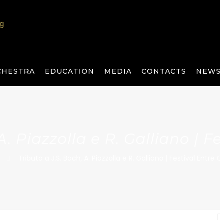
CHESTRA
EDUCATION
MEDIA
CONTACTS
NEWS
A. Piazzolla e R. Galliano | 
Tributo a J.S. Bach, A. Piazzolla e R. Galliano | Festival Entre