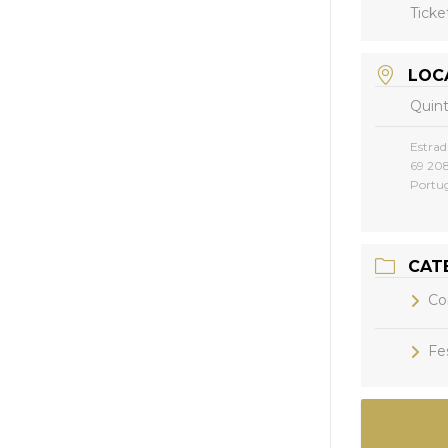
Ticke
LOC
Quint
Estrad
69 208
Portu
CAT
Co
Fe