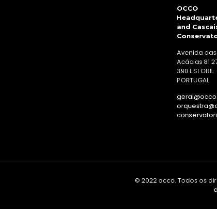
OCCO
Headquart
and Cascai
Conservat
Avenida das
Acácias 81 2
390 ESTORIL
PORTUGAL
geral@occo.
orquestra@o
conservator
© 2022 occo. Todos os dir