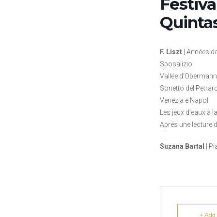
Festiva
Quinta
F. Liszt
| Années de
Sposalizio
Vallée d’Obermann
Sonetto del Petrar
Venezia e Napoli
Les jeux d’eaux à la
Après une lecture 
Suzana Bartal
| P
+ Add